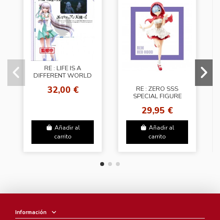
RE : LIFE IS A
DIFFERENT WORLD
FROM ZERO
32,00 €
RE : ZERO SSS
PREMIUM FIGURE
SPECIAL FIGURE
EMILIA EMT
REM RED HOOD
29,95 €
PEARL COLOR VER.
Añadir al
Añadir al
carrito
carrito
Información