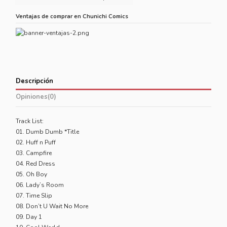
Ventajas de comprar en Chunichi Comics
Descripción
Opiniones
(0)
Track List:
01. Dumb Dumb *Title
02. Huff n Puff
03. Campfire
04. Red Dress
05. Oh Boy
06. Lady’s Room
07. Time Slip
08. Don’t U Wait No More
09. Day 1