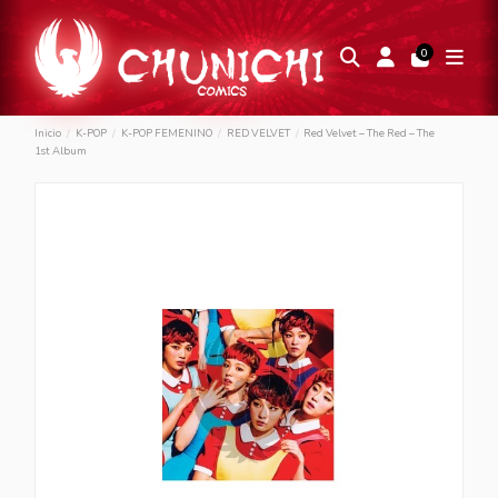
0
Inicio
K-POP
K-POP FEMENINO
RED VELVET
Red Velvet – The Red – The
1st Album