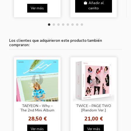
Añadir al
Ver más
carrito
Los clientes que adquirieron este producto también
compraron:
TAEYEON – Why –
TWICE – PAGE TWO
The 2nd Mini Album
[Random Ver.]
28,50 €
21,00 €
Ver más
Ver más