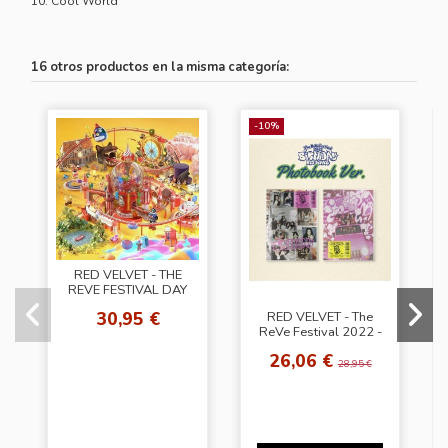
10. Cool World
16 otros productos en la misma categoría:
-10%
RED VELVET - THE
REVE FESTIVAL DAY
1 [Joy Ver]
30,95 €
RED VELVET - The
ReVe Festival 2022 -
Birthday [Photo Book
26,06 €
Ver. - Random
28,95 €
Cover]