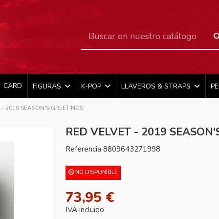
CARD
FIGURAS
K-POP
LLAVEROS & STRAPS
P
 - 2019 SEASON'S GREETINGS
RED VELVET - 2019 SEASON'
Referencia
8809643271998
NO DISPONIBLE
73,95 €
IVA incluido