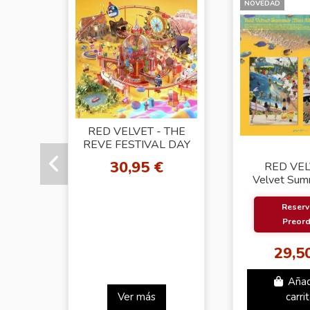
NOVEDAD
RED VELVET - THE
REVE FESTIVAL DAY
1 [Seulgi Ver]
30,95 €
RED VEL
Velvet Sum
Wave Ver. 
Cove
Reserv
Preord
29,5
Añad
Ver más
carri