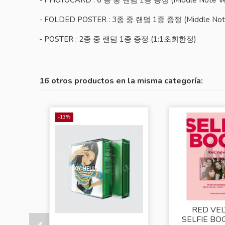
- FOLDED POSTER : 3종 중 랜덤 1종 증정 (Middle Note
- POSTER : 2종 중 랜덤 1종 증정 (1:1초회한정)
16 otros productos en la misma categoría:
-13%
RED VEL
SELFIE BOO