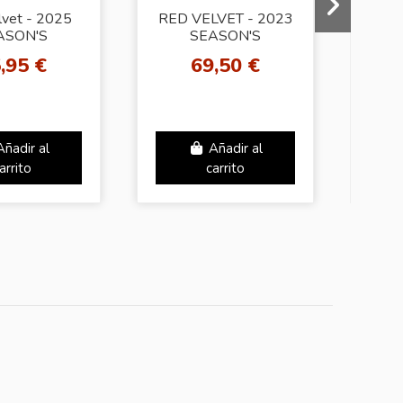
lvet - 2025
RED VELVET - 2023
RED
ASON'S
SEASON'S
ETINGS
GREETINGS
MONS
,95 €
69,50 €
3
Añadir al
Añadir al
arrito
carrito