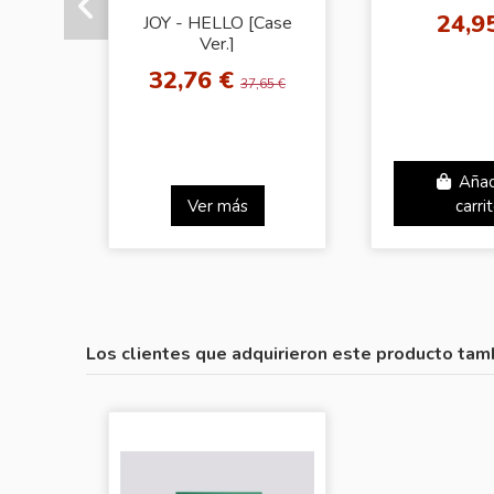
VELVE
24,9
JOY - HELLO [Case
Ver.]
32,76 €
37,65 €
Añad
Ver más
carri
Los clientes que adquirieron este producto tam