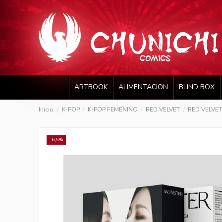
ARTBOOK
ALIMENTACION
BLIND BOX
Inicio
K-POP
K-POP FEMENINO
RED VELVET
RED VELVET 
-6,5%