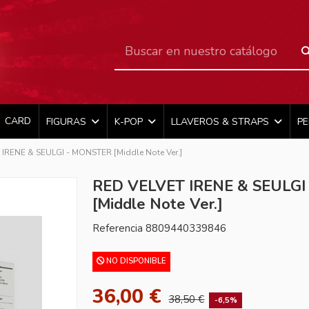
CARD
FIGURAS
K-POP
LLAVEROS & STRAPS
P
IRENE & SEULGI - MONSTER [Middle Note Ver.]
RED VELVET IRENE & SEULGI
[Middle Note Ver.]
Referencia
8809440339846
NO DISPONIBLE
36,00 €
38,50 €
-6,5%