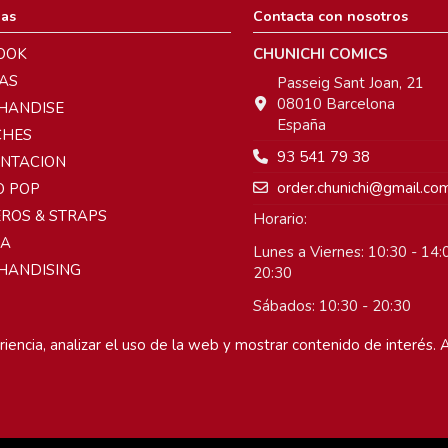
ias
Contacta con nosotros
OOK
CHUNICHI COMICS
AS
Passeig Sant Joan, 21
08010 Barcelona
HANDISE
España
CHES
93 541 79 38
ENTACION
order.chunichi@gmail.co
O POP
ROS & STRAPS
Horario:
A
Lunes a Viernes: 10:30 - 14:0
HANDISING
20:30
Sábados: 10:30 - 20:30
Domingos: Cerrado
iencia, analizar el uso de la web y mostrar contenido de interés. A
 derechos reservados.