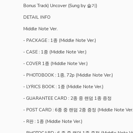
Bonus Track) Uncover (Sung by 슬기)
DETAIL INFO
Middle Note Ver.
- PACKAGE : 1종 (Middle Note Ver.)
- CASE : 1종 (Middle Note Ver.)
- COVER 1종 (Middle Note Ver.)
- PHOTOBOOK : 1종, 72p (Middle Note Ver.)
- LYRICS BOOK : 1종 (Middle Note Ver.)
- GUARANTEE CARD : 2종 중 랜덤 1종 증정
- POST CARD : 6종 중 랜덤 2종 증정 (Middle Note Ver.
- R판 : 1종 (Middle Note Ver.)
- PHOTOCARD : 6 종 중 랜덤 1종 증정 (Middle Note Ve