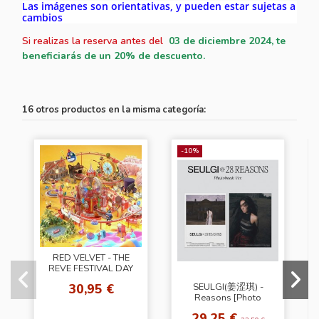
Las imágenes son orientativas, y pueden estar sujetas a
cambios
Si realizas la reserva antes del
03
de diciembre 2024
, te
beneficiarás de un 20% de descuento.
16 otros productos en la misma categoría:
-10%
RED VELVET - THE
REVE FESTIVAL DAY
1 [Seulgi Ver]
30,95 €
SEULGI(姜涩琪) -
Reasons [Photo
Book Ver.]
29,25 €