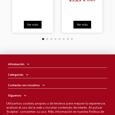
32,50 €
Ver más
Ver más
Información
Categorias
Contacta con nosotros
Síguenos
Utilizamos cookies propias y de terceros para mejorar tu experiencia,
Boletín
analizar el uso de la web y mostrar contenido de interés. Al pulsar
‘Aceptar’, consientes su uso. Más información en nuestra
Política de