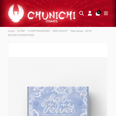
0
Inicio
K-POP
K-POP FEMENINO
RED VELVET
Red Velvet - 2025
SEASON'S GREETINGS