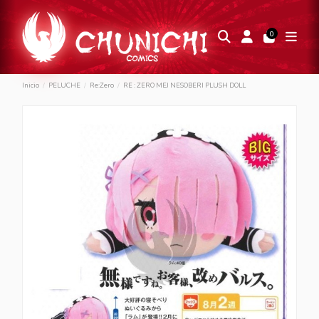
0
Inicio
PELUCHE
Re:Zero
RE : ZERO MEJ NESOBERI PLUSH DOLL