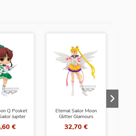
oon Q Posket
Eternal Sailor Moon
Prett
Sailor Jupiter
Glitter Glamours
Mo
Pretty Guardian Sailor
Mo
,60 €
32,70 €
Moon Cosmos The
Movie