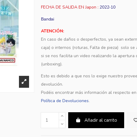
FECHA DE SALIDA EN Japon :
2022-10
Bandai
ATENCIÓN:
En caso de daños o desperfectos, ya sean extern
caja) o internos (roturas, Falta de pieza) solo s
si se nos facilita un video realizando la apertura
(unboxing).
Esto es debido a que nos lo exige nuestro provee
devolución.
Podéis encontrar más información al respecto e
Política de Devoluciones
.
Añadir al carrito