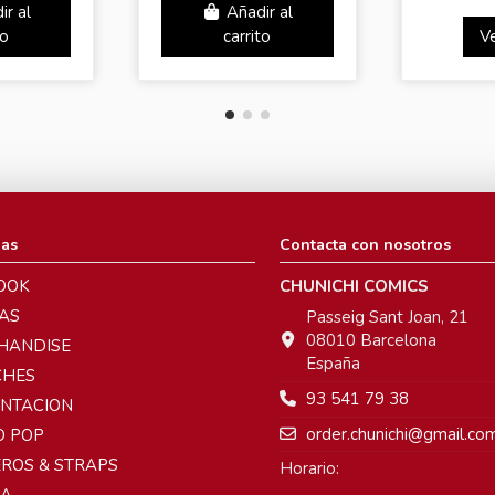
ir al
Añadir al
to
carrito
V
ias
Contacta con nosotros
OOK
CHUNICHI COMICS
AS
Passeig Sant Joan, 21
08010 Barcelona
HANDISE
España
CHES
93 541 79 38
ENTACION
order.chunichi@gmail.co
O POP
ROS & STRAPS
Horario:
A