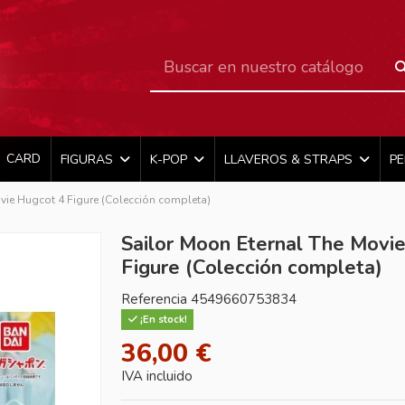
CARD
FIGURAS
K-POP
LLAVEROS & STRAPS
P
vie Hugcot 4 Figure (Colección completa)
Sailor Moon Eternal The Movi
Figure (Colección completa)
Referencia
4549660753834
¡En stock!
36,00 €
IVA incluido