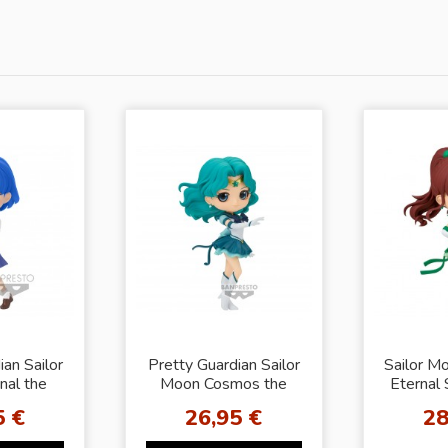
ian Sailor
Pretty Guardian Sailor
Sailor M
nal the
Moon Cosmos the
Eternal 
osket -
Movie Q posket -
5 €
26,95 €
28
ZUNO
ETERNAL SAILOR
NEPTUNE -...