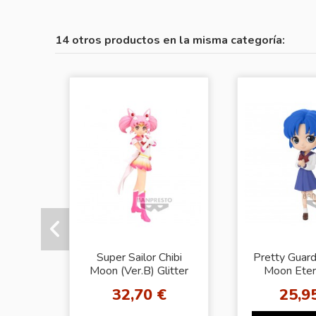
14 otros productos en la misma categoría:
Super Sailor Chibi
Pretty Guard
Moon (Ver.B) Glitter
Moon Eter
Glamours Pretty
Movie Q p
32,70 €
25,9
Guardian Sailor Moon
AMI MI
Eternal...