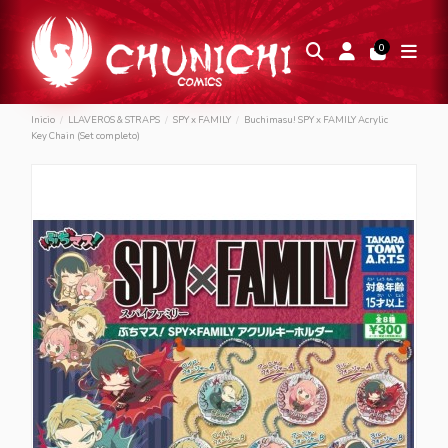
0
Inicio
LLAVEROS & STRAPS
SPY x FAMILY
Buchimasu! SPY x FAMILY Acrylic
Key Chain (Set completo)