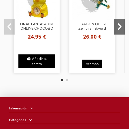
FINAL FANTASY XIV
DRAGON QUEST
ONLINE CHOCOBO
Zenithian Sword
ALARM CLOCK
ITEM GALLERY
24,95 €
26,00 €
SPECIAL
Añadir al
carrito
Ver más
Información
Categorias