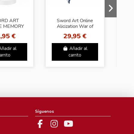
RD ART
Sword Art Online
Sw
E MEMORY
Alicization War of
Code
RAG EXQ
Underworld
,95 €
29,95 €
EAFA
ESPRESTO est -
Dressy and motions -
Añadir al
Añadir al
The...
arrito
carrito
Síguenos