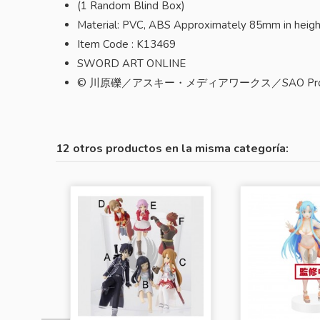
(1 Random Blind Box)
Material: PVC, ABS Approximately 85mm in height. V
Item Code : K13469
SWORD ART ONLINE
© 川原礫／アスキー・メディアワークス／SAO Proj
12 otros productos en la misma categoría: