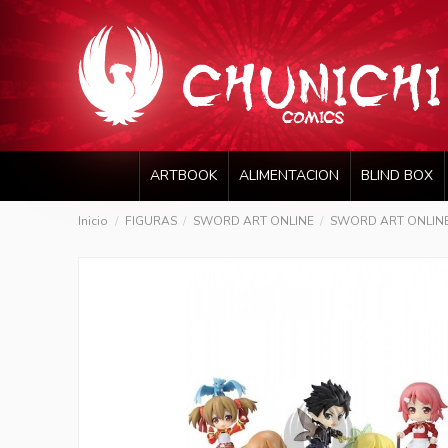
ARTBOOK
ALIMENTACION
BLIND BOX
Inicio
FIGURAS
SWORD ART ONLINE
SWORD ART ONLINE c