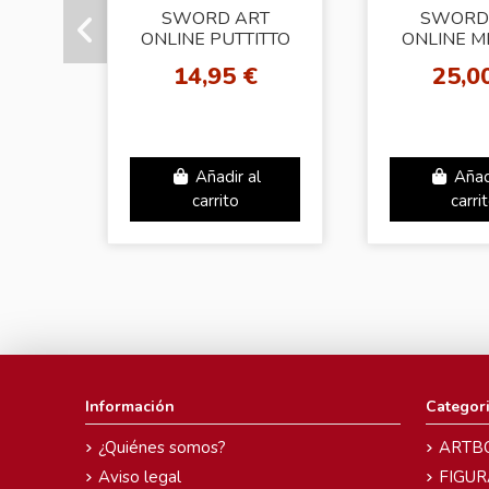
SWORD ART
SWORD
ONLINE PUTTITTO
ONLINE 
SERIES
DEFRAG
14,95 €
25,0
ASU
Añadir al
Añad
carrito
carri
Información
Categor
¿Quiénes somos?
ARTB
Aviso legal
FIGUR