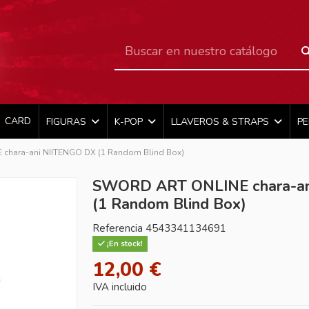
CARD
FIGURAS
K-POP
LLAVEROS & STRAPS
P
hara-ani NIITENGO DX (1 Random Blind Box)
SWORD ART ONLINE chara-an
(1 Random Blind Box)
Referencia
4543341134691
¡En stock!
12,00 €
IVA incluido