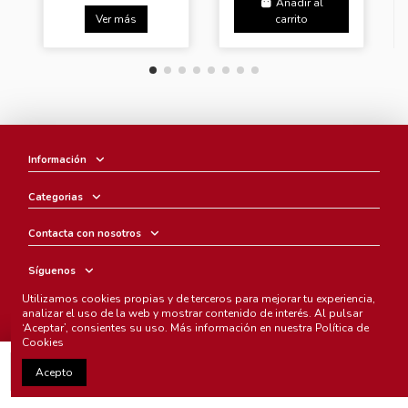
Añadir al
Ver más
carrito
Información
Categorias
Contacta con nosotros
Síguenos
Utilizamos cookies propias y de terceros para mejorar tu experiencia,
Boletín
analizar el uso de la web y mostrar contenido de interés. Al pulsar
‘Aceptar’, consientes su uso. Más información en nuestra
Política de
Cookies
Añadir al carrito
Acepto
Chunichi Comics
- © Copyright 2005-2025. Todos los derechos
reservados.