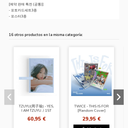
[예약 판매 특전 (공통)]
- 포토카드세트3종
- 포스터3종
16 otros productos en la misma categoría:
TZUYU(周子瑜) - YES,
TWICE - THIS IS FOR
I AM TZUYU. / 1ST
[Random Cover]
PHOTOBOOK [Blue
14th Mini Album
60,95 €
29,95 €
Ver.]