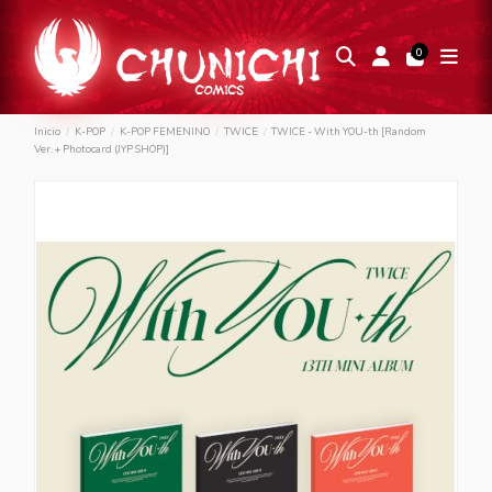
0
Inicio
K-POP
K-POP FEMENINO
TWICE
TWICE - With YOU-th [Random
Ver. + Photocard (JYP SHOP)]