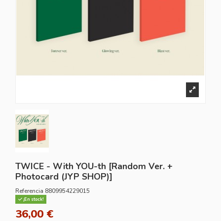
TWICE - With YOU-th [Random Ver. +
Photocard (JYP SHOP)]
Referencia
8809954229015
¡En stock!
36,00 €