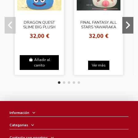
DRAGON QUEST
FINAL FANTASY ALL
SLIME BIG PLUSH
STARS YAWARAKA
DOLL
MOCHI PLUSH DOLL
32,00 €
32,00 €
MOGURI
Añadir al
carrito
Ver más
Información
Categorias
Contacta con nosotros