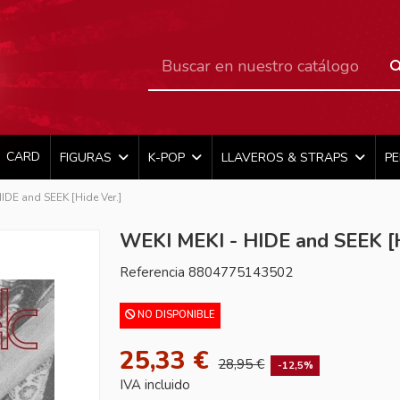
CARD
FIGURAS
K-POP
LLAVEROS & STRAPS
P
IDE and SEEK [Hide Ver.]
WEKI MEKI - HIDE and SEEK [H
Referencia
8804775143502
NO DISPONIBLE
25,33 €
28,95 €
-12,5%
IVA incluido