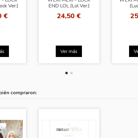
ck Ver.]
END LOL [Lol Ver.]
[Luc
0 €
24,50 €
25
ás
Ver más
V
bién compraron: