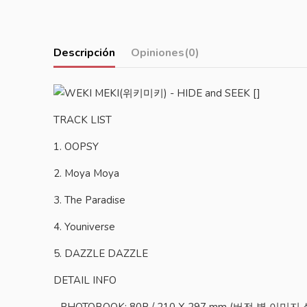
Descripción
Opiniones
(0)
TRACK LIST
1. OOPSY
2. Moya Moya
3. The Paradise
4. Youniverse
5. DAZZLE DAZZLE
DETAIL INFO
- PHOTOBOOK: 80P / 210 X 297 mm (버전 별 이미지