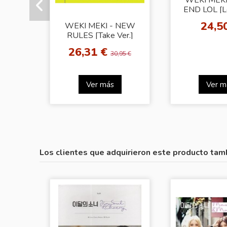
END LOL [Lo
24,5
WEKI MEKI - NEW
RULES [Take Ver.]
26,31 €
30,95 €
Ver más
Ver m
Los clientes que adquirieron este producto tam