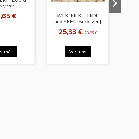
ky Ver.]
,65 €
WEKI MEKI - HIDE
WEK
and SEEK [Seek Ver.]
RUL
25,33 €
2
28,95 €
er más
Ver más