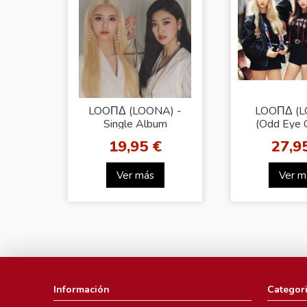
LOOΠΔ (LOONA) -
LOOΠΔ (
Single Album
(Odd Eye C
[JINSOUL &
Max&Match 
19,95 €
27,9
CHOERRY] Nº.10
Ver más
Ver m
Información
Categor