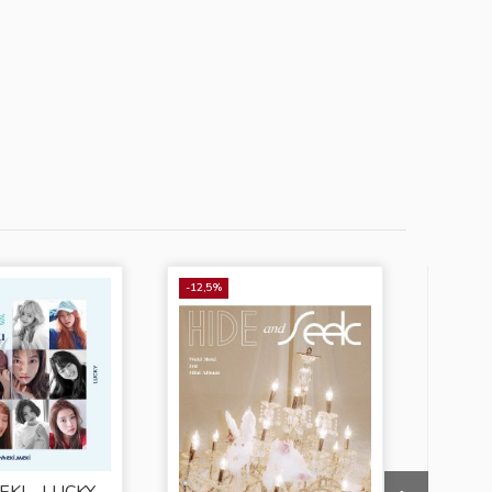
-12,5%
-15%
EKI - LUCKY