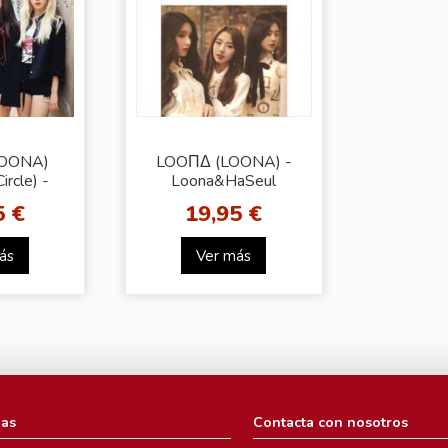
LOONA)
LOOΠΔ (LOONA) -
ircle) -
Loona&HaSeul
(Nº.12)
(Single) (Nº.3)
5 €
19,95 €
ás
Ver más
ias
Contacta con nosotros