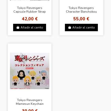
Tokyo Revengers
Tokyo Revengers
Capsule Rubber Strap
Character Banchokou
Mamesun ver. Figure
Rubber Mascot Key
42,00 €
55,00 €
chain
Añadir al carrito
Añadir al carrito
Tokyo Revengers
Mamesun Keychain
30,00 €