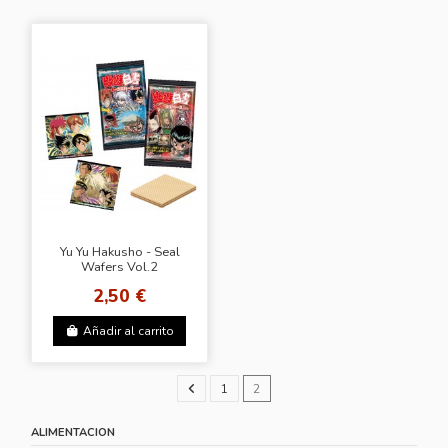
Yu Yu Hakusho - Seal
Wafers Vol.2
2,50 €
Añadir al carrito
1
2
ALIMENTACION