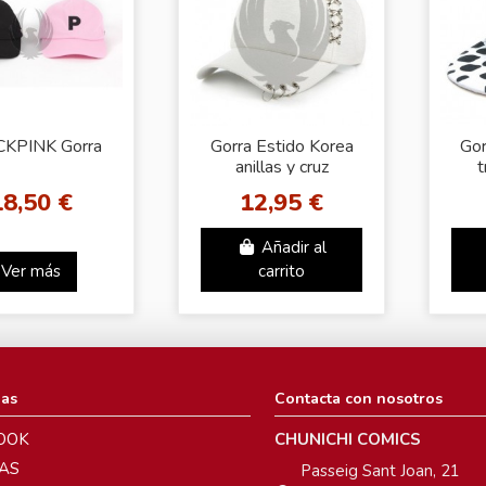
KPINK Gorra
Gorra Estido Korea
Gor
anillas y cruz
t
18,50 €
12,95 €
Añadir al
Ver más
carrito
ias
Contacta con nosotros
OOK
CHUNICHI COMICS
AS
Passeig Sant Joan, 21