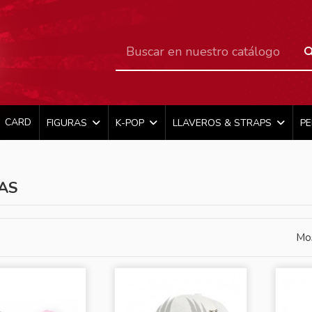
CARD
FIGURAS
K-POP
LLAVEROS & STRAPS
P
AS
Mos