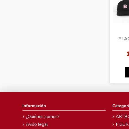
BLAC
Información
Categor
¿Quiénes somos?
ARTB
Aviso legal
FIGUR