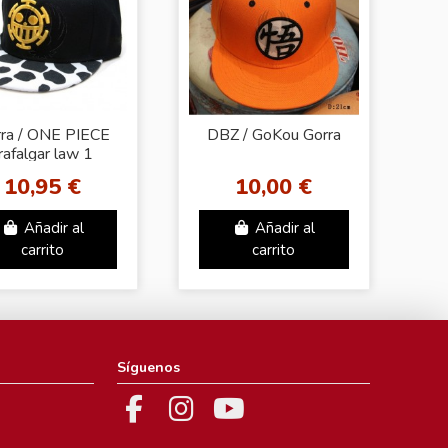
ra / ONE PIECE
DBZ / GoKou Gorra
rafalgar law 1
10,95 €
10,00 €
Añadir al
Añadir al
carrito
carrito
Síguenos