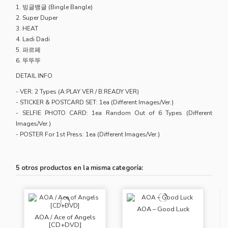
1. 빙글뱅글 (Bingle Bangle)
2. Super Duper
3. HEAT
4. Ladi Dadi
5. 파르페
6. 뚜뚜뚜
DETAIL INFO
- VER: 2 Types (A:PLAY VER / B:READY VER)
- STICKER & POSTCARD SET: 1ea (Different Images/Ver.)
- SELFIE PHOTO CARD: 1ea Random Out of 6 Types (Different
Images/Ver.)
- POSTER For 1st Press: 1ea (Different Images/Ver.)
5 otros productos en la misma categoría:
AOA – Good Luck
AOA / Ace of Angels
[CD+DVD]