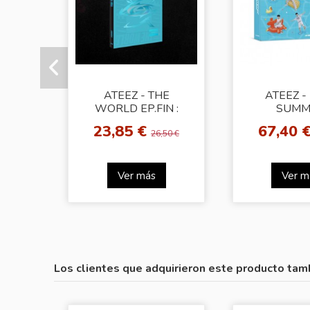
ATEEZ - THE
ATEEZ -
WORLD EP.FIN :
SUMM
WILL [Z Ver.]
PHOTO
23,85 €
67,40 
26,50 €
Ver más
Ver m
Los clientes que adquirieron este producto tam