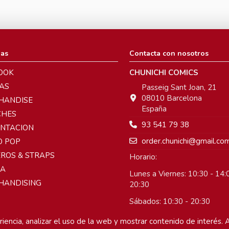
ias
Contacta con nosotros
OOK
CHUNICHI COMICS
AS
Passeig Sant Joan, 21
08010 Barcelona
HANDISE
España
CHES
93 541 79 38
ENTACION
order.chunichi@gmail.co
O POP
ROS & STRAPS
Horario:
A
Lunes a Viernes: 10:30 - 14:0
HANDISING
20:30
Sábados: 10:30 - 20:30
Domingos: Cerrado
iencia, analizar el uso de la web y mostrar contenido de interés. A