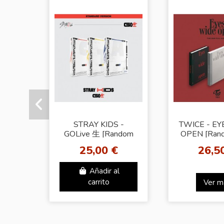
STRAY KIDS -
TWICE - E
GOLive 生 [Random
OPEN [Rand
Ver.]
25,00 €
26,5
Añadir al
carrito
Ver m