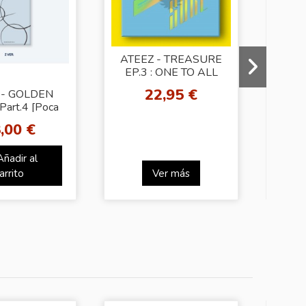
ATEEZ - TREASURE
EP.3 : ONE TO ALL
[Wave Ver.]
22,95 €
 - GOLDEN
AT
Part.4 [Poca
HOUR
r. - Z Ver.]
V
,00 €
Añadir al
arrito
Ver más