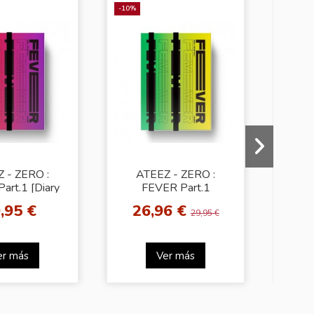
-10%
-11,44%
 - ZERO :
ATEEZ - ZERO :
Way
art.1 [Diary
FEVER Part.1
Al
Ver.]
[Thanxx Ver.]
,95 €
26,96 €
3
[
29,95 €
er más
Ver más