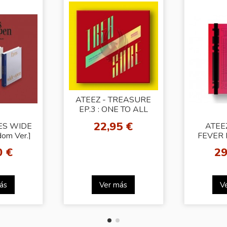
ATEEZ - TREASURE
EP.3 : ONE TO ALL
[Illusion Ver.]
22,95 €
YES WIDE
ATEEZ
om Ver.]
FEVER P
0 €
29
ás
Ver más
V