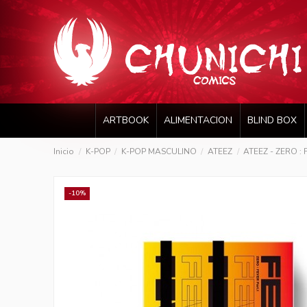
ARTBOOK
ALIMENTACION
BLIND BOX
Inicio
K-POP
K-POP MASCULINO
ATEEZ
ATEEZ - ZERO : F
-10%