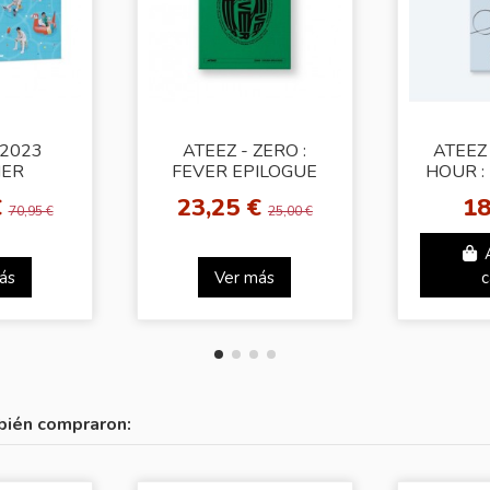
 2023
ATEEZ - ZERO :
ATEEZ
ER
FEVER EPILOGUE
HOUR : 
BOOK
[Random Ver.]
Album Ve
€
23,25 €
18
70,95 €
25,00 €
ás
Ver más
c
bién compraron: