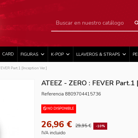
CARD
FIGURAS
K-POP
LLAVEROS & STRAPS
P
EVER Part.1 [Inception Ver.]
ATEEZ - ZERO : FEVER Part.1 [
Referencia
8809704415736
NO DISPONIBLE
26,96 €
29,95 €
-10%
IVA incluido