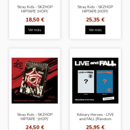
Stray Kids - SKZHOP
Stray Kids - SKZHOP
HIPTAPE ‘(HOP)’
HIPTAPE (HOP)’
[ACCORDION Ver. -
[HIPTAPE Ver.]
18,50 €
25,35 €
Random Cover]
Ver más
Ver más
Stray Kids - SKZHOP
Xdinary Heroes - LIVE
HIPTAPE ‘ (HOP)’
and FALL [Random
[SKZHOP Ver.]
Cover]
24,50 €
25,95 €