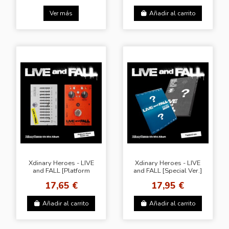
Ver más
Añadir al carrito
Xdinary Heroes - LIVE
Xdinary Heroes - LIVE
and FALL [Platform
and FALL [Special Ver.]
Album - Random
17,65 €
17,95 €
Cover]
Añadir al carrito
Añadir al carrito