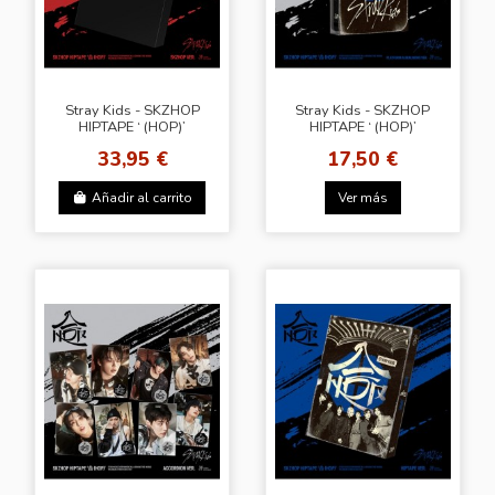
Stray Kids - SKZHOP
Stray Kids - SKZHOP
HIPTAPE ‘ (HOP)’
HIPTAPE ‘ (HOP)’
[SKZHOP Ver.] +
[PLATFORM
33,95 €
17,50 €
Random Photocard
ALBUM_NEMO VER.]
(SW)
Añadir al carrito
Ver más