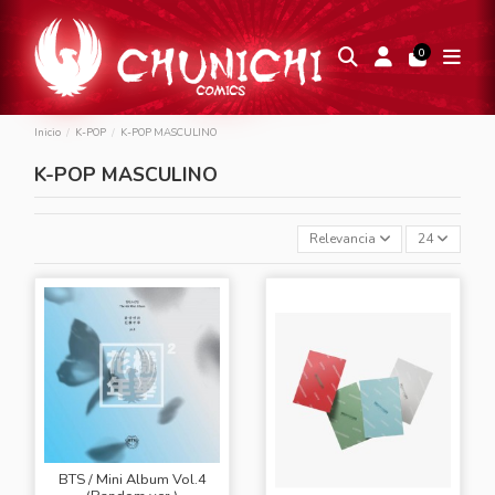
0
Inicio
K-POP
K-POP MASCULINO
K-POP MASCULINO
Relevancia
24
BTS / Mini Album Vol.4