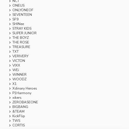
NCT
ONEUS
ONLYONEOF
SEVENTEEN
SF9
SHINee
STRAY KIDS
SUPER JUNIOR
THE BOYZ
THE ROSE
TREASURE
TXT
VERIVERY
VICTON
VIXX
WEi
WINNER
WOODZ
X1
Xdinary Heroes
P1Harmony
xikers
ZEROBASEONE
BIGBANG
&TEAM
KickFlip
TWS
CORTIS