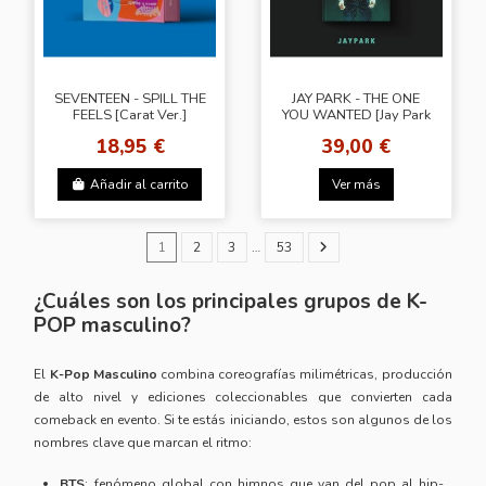
SEVENTEEN - SPILL THE
JAY PARK - THE ONE
FEELS [Carat Ver.]
YOU WANTED [Jay Park
Ver.]
18,95 €
39,00 €
Añadir al carrito
Ver más
1
2
3
…
53
¿Cuáles son los principales grupos de K-
POP masculino?
El
K-Pop Masculino
combina coreografías milimétricas, producción
de alto nivel y ediciones coleccionables que convierten cada
comeback en evento. Si te estás iniciando, estos son algunos de los
nombres clave que marcan el ritmo:
BTS
: fenómeno global con himnos que van del pop al hip-