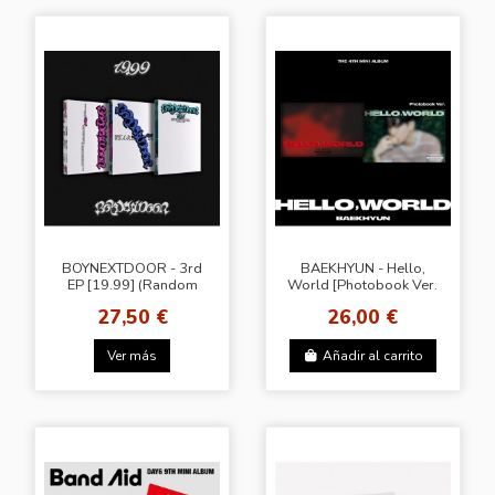
BOYNEXTDOOR - 3rd
BAEKHYUN - Hello,
EP [19.99] (Random
World [Photobook Ver.
ver.) + BDM
- Random Cover] + WM
27,50 €
26,00 €
Ver más
Añadir al carrito