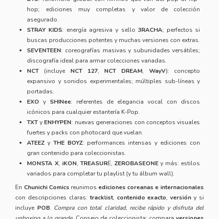
hop; ediciones muy completas y valor de colección
asegurado.
STRAY KIDS
: energía agresiva y sello
3RACHA
; perfectos si
buscas producciones potentes y muchas versiones con extras.
SEVENTEEN
: coreografías masivas y subunidades versátiles;
discografía ideal para armar colecciones variadas.
NCT
(incluye
NCT 127
,
NCT DREAM
,
WayV
): concepto
expansivo y sonidos experimentales; múltiples sub-líneas y
portadas.
EXO
y
SHINee
: referentes de elegancia vocal con discos
icónicos para cualquier estantería K-Pop.
TXT
y
ENHYPEN
: nuevas generaciones con conceptos visuales
fuertes y packs con photocard que vuelan.
ATEEZ
y
THE BOYZ
: performances intensas y ediciones con
gran contenido para coleccionistas.
MONSTA X
,
iKON
,
TREASUR
E,
ZEROBASEONE
y más: estilos
variados para completar tu playlist (y tu álbum wall).
En
Chunichi Comics
reunimos
ediciones coreanas e internacionales
con descripciones claras:
tracklist
,
contenido exacto
,
versión
y si
incluye
POB
.
Compra con total claridad, recibe rápido y disfruta del
unboxing a lo grande
. Consejo de coleccionista: compara
versiones