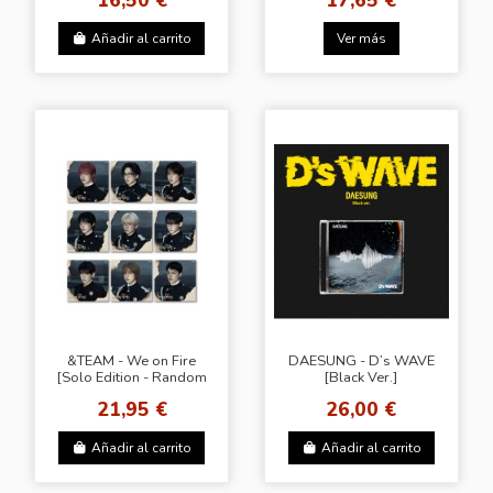
Añadir al carrito
Ver más
&TEAM - We on Fire
DAESUNG - D’s WAVE
[Solo Edition - Random
[Black Ver.]
Cover]
21,95 €
26,00 €
Añadir al carrito
Añadir al carrito