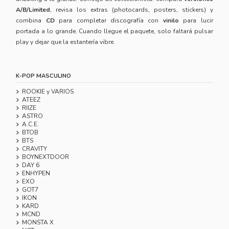
A/B/Limited
, revisa los extras (photocards, posters, stickers) y
combina
CD
para completar discografía con
vinilo
para lucir
portada a lo grande. Cuando llegue el paquete, solo faltará pulsar
play y dejar que la estantería vibre.
K-POP MASCULINO
ROOKIE y VARIOS
ATEEZ
RIIZE
ASTRO
A.C.E.
BTOB
BTS
CRAVITY
BOYNEXTDOOR
DAY 6
ENHYPEN
EXO
GOT7
IKON
KARD
MCND
MONSTA X