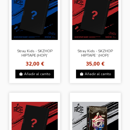
Stray Kids - SKZHOP
Stray Kids - SKZHOP
HIPTAPE (HOP)’
HIPTAPE ‘ (HOP)’
[HIPTAPE Ver.] +
[SKZHOP Ver.] +
32,00 €
35,00 €
Random Photocard
Random Photocard
(BDM)
(JYP)
Añadir al carrito
Añadir al carrito