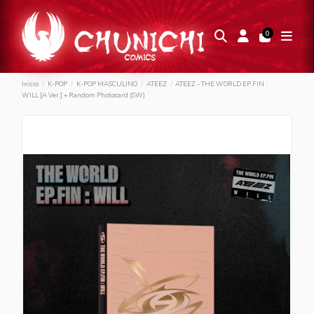
0
Inicio
K-POP
K-POP MASCULINO
ATEEZ
ATEEZ - THE WORLD EP.FIN :
WILL [A Ver.] + Random Photocard (SW)