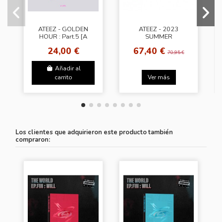
ATEEZ - GOLDEN
ATEEZ - 2023
HOUR : Part.5 [A
SUMMER
Ver.]
PHOTOBOOK
24,00 €
67,40 €
70,95 €
Añadir al
carrito
Ver más
Los clientes que adquirieron este producto también
compraron: