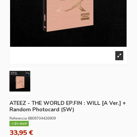
ATEEZ - THE WORLD EP.FIN : WILL [A Ver.] +
Random Photocard (SW)
Referencia
8809704426909
¡En stock!
33,95 €