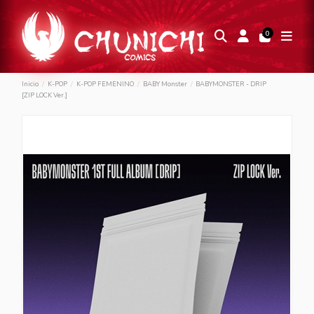
0
Inicio
K-POP
K-POP FEMENINO
BABY Monster
BABYMONSTER - DRIP
[ZIP LOCK Ver.]