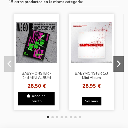
15 otros productos en la misma categoría:
BABYMONSTER -
BABYMONSTER 1st
2nd MINI ALBUM
Mini Album
[WE GO UP] (UP Ver.)
Photobook ver. +
28,50 €
28,95 €
+ Random 2
[Random POB
Photocards
Knpops]
(KNPOPS)
Añadir al
carrito
Ver más