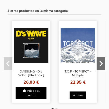
4 otros productos en la misma categoría:
DAESUNG - D’s
T.O.P - TOP SPOT –
WAVE [Black Ver.]
Multiple
Perspectives
26,00 €
22,95 €
(ANOTHER
DIMENSION) [Nemo -
Other Dimension
Añadir al
Ver.]
carrito
Ver más