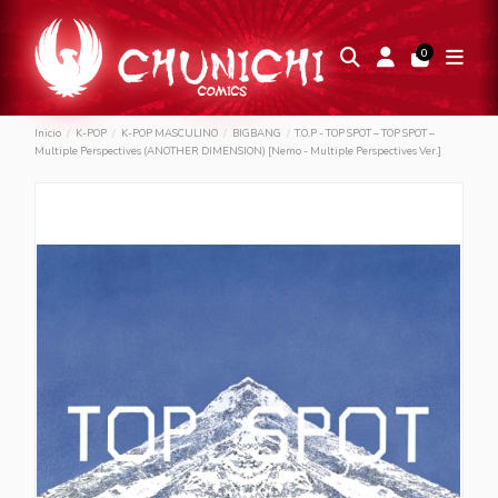
0
Inicio
K-POP
K-POP MASCULINO
BIGBANG
T.O.P - TOP SPOT – TOP SPOT –
Multiple Perspectives (ANOTHER DIMENSION) [Nemo - Multiple Perspectives Ver.]