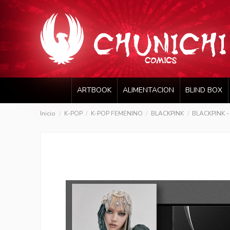
ARTBOOK
ALIMENTACION
BLIND BOX
Inicio
K-POP
K-POP FEMENINO
BLACKPINK
BLACKPINK - 