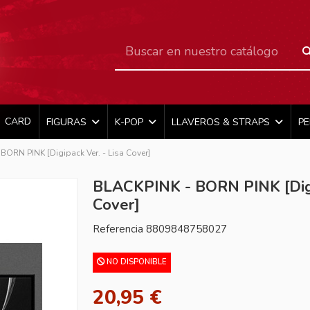
CARD
FIGURAS
K-POP
LLAVEROS & STRAPS
P
BORN PINK [Digipack Ver. - Lisa Cover]
BLACKPINK - BORN PINK [Digip
Cover]
Referencia
8809848758027
NO DISPONIBLE
20,95 €