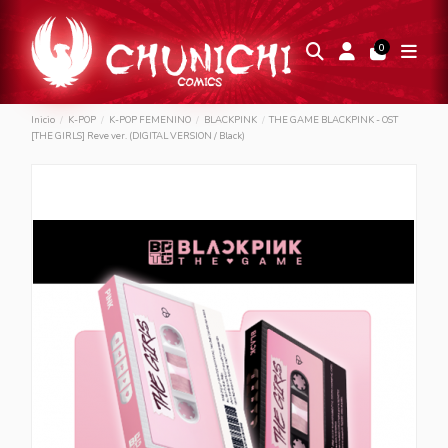
0
Inicio
K-POP
K-POP FEMENINO
BLACKPINK
THE GAME BLACKPINK - OST
[THE GIRLS] Reve ver. (DIGITAL VERSION / Black)