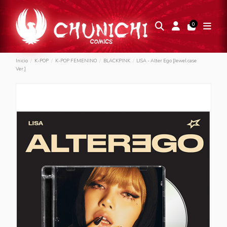
0
Inicio
K-POP
K-POP FEMENINO
BLACKPINK
LISA - Alter Ego [Jewel case
Ver.]