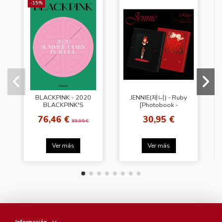
-15%
BLACKPINK - 2020
JENNIE(제니) - Ruby
BLACKPINK'S
[Photobook -
SUMMER DIARY IN
Random Cover]
76,46 €
30,95 €
SEOUL DVD
89,95 €
Ver más
Ver más