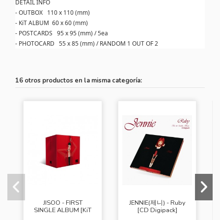
DETAIL INFO
- OUTBOX 110 x 110 (mm)
- KiT ALBUM 60 x 60 (mm)
- POSTCARDS 95 x 95 (mm) / 5ea
- PHOTOCARD 55 x 85 (mm) / RANDOM 1 OUT OF 2
16 otros productos en la misma categoría:
JISOO - FIRST
JENNIE(제니) - Ruby
SINGLE ALBUM [KiT
[CD Digipack]
Album]