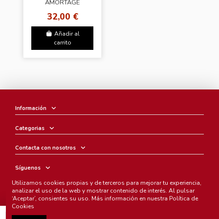
AMORTAGE
[Exclusive Edition -
32,00 €
Black Ver.]
Añadir al
carrito
Información
Categorias
Contacta con nosotros
Síguenos
Utilizamos cookies propias y de terceros para mejorar tu experiencia,
Boletín
analizar el uso de la web y mostrar contenido de interés. Al pulsar
‘Aceptar’, consientes su uso. Más información en nuestra
Política de
Cookies