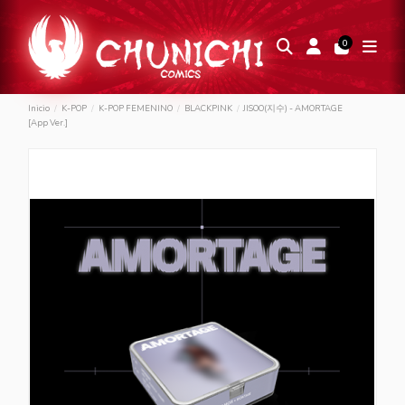
0
Inicio
K-POP
K-POP FEMENINO
BLACKPINK
JISOO(지수) - AMORTAGE
[App Ver.]