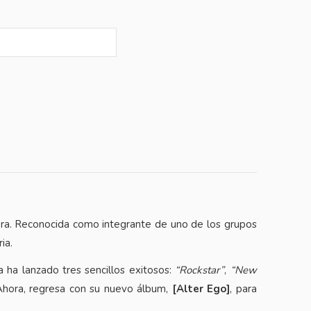
rrera. Reconocida como integrante de uno de los grupos
ia.
isa ha lanzado tres sencillos exitosos:
“Rockstar”
,
“New
. Ahora, regresa con su nuevo álbum,
[Alter Ego]
, para