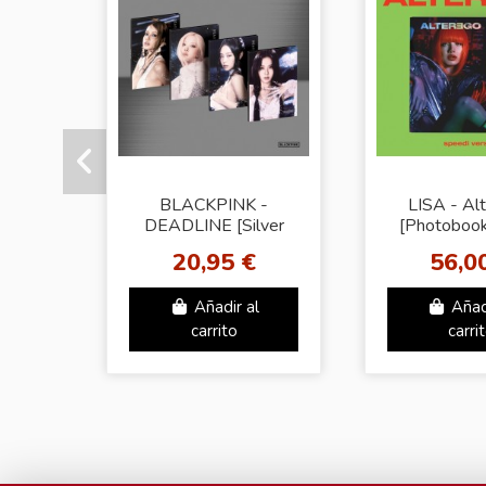
BLACKPINK -
LISA - Al
DEADLINE [Silver
[Photobook
Ver. - ROSÉ]
Ver.
20,95 €
56,0
Añadir al
Añad
carrito
carri