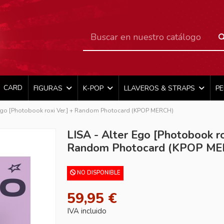
CARD
FIGURAS
K-POP
LLAVEROS & STRAPS
P
 Ego [Photobook roxi Ver.] + Random Photocard (KPOP MERCH)
LISA - Alter Ego [Photobook ro
Random Photocard (KPOP M
NO DISPONIBLE
59,95 €
IVA incluido