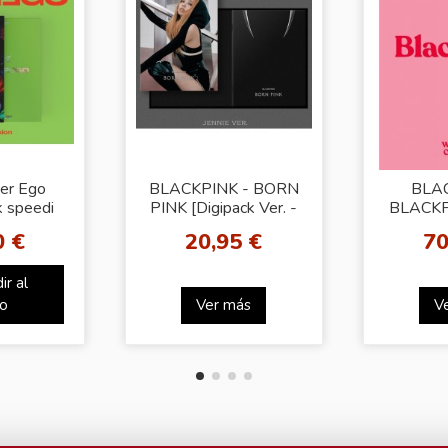
ter Ego
BLACKPINK - BORN
BLAC
 speedi
PINK [Digipack Ver. -
BLACKP
]
Jennie Cover]
WEL
0 €
20,95 €
70
COL
ir al
to
Ver más
V