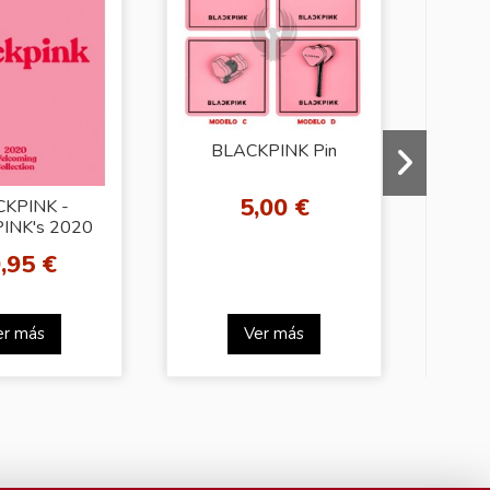
BLACKPINK Pin
5,00 €
KPINK -
VO
INK's 2020
COMING
JE
,95 €
LECTION
(
er más
Ver más