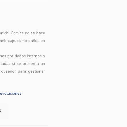
unichi Comics no se hace
 embalaje, como daños en
ones por daños internos o
ptadas si se presenta un
roveedor para gestionar
Devoluciones