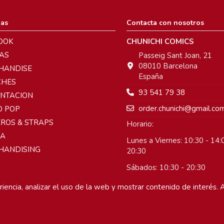
ias
Contacta con nosotros
OOK
CHUNICHI COMICS
AS
Passeig Sant Joan, 21
08010 Barcelona
HANDISE
España
CHES
93 541 79 38
ENTACION
order.chunichi@gmail.co
O POP
ROS & STRAPS
Horario:
A
Lunes a Viernes: 10:30 - 14:0
HANDISING
20:30
Sábados: 10:30 - 20:30
Domingos: Cerrado
iencia, analizar el uso de la web y mostrar contenido de interés. A