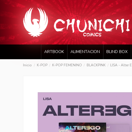
ARTBOOK
ALIMENTACION
BLIND BOX
Inicio
K-POP
K-POP FEMENINO
BLACKPINK
LISA - Alter