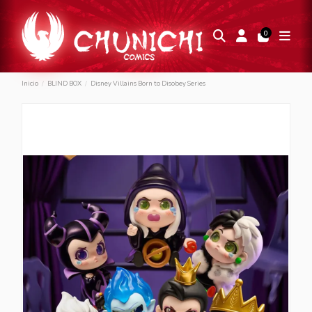
0
Inicio
BLIND BOX
Disney Villains Born to Disobey Series