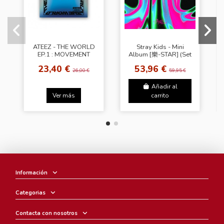
ATEEZ - THE WORLD
Stray Kids - Mini
EP.1 : MOVEMENT
Album [樂-STAR] (Set
[Random Ver.]
Ver.) + Random
23,40 €
53,96 €
Photocard (SW)
26,00 €
59,95 €
Añadir al
Ver más
carrito
Información
Categorias
Contacta con nosotros