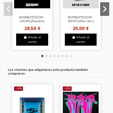
BOYNEXTDOOR -
BOYNEXTDOOR -
(HOW) [Random
WHO! [Who Ver.]
Cover]
28,50 €
25,00 €
Añadir al
Añadir al
carrito
carrito
Los clientes que adquirieron este producto también
compraron:
-10%
-10%