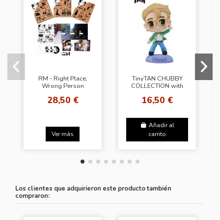
RM - Right Place,
TinyTAN CHUBBY
Wrong Person
COLLECTION with
[Random Cover]
key chain～Dynamite
28,50 €
16,50 €
～“Jimin” Figure
Añadir al
Ver más
carrito
Los clientes que adquirieron este producto también
compraron: