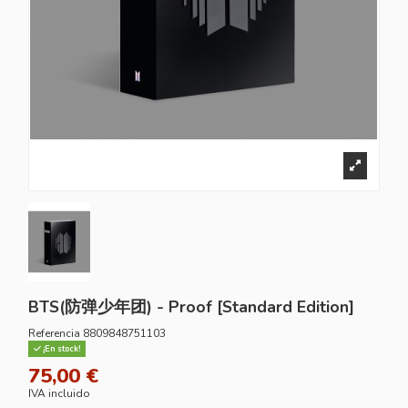
BTS(防弹少年团) - Proof [Standard Edition]
Referencia
8809848751103
¡En stock!
75,00 €
IVA incluido