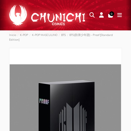
0
Inicio
K-POP
K-POP MASCULINO
BTS
BTS(防弹少年团) - Proof [Standard
Edition]