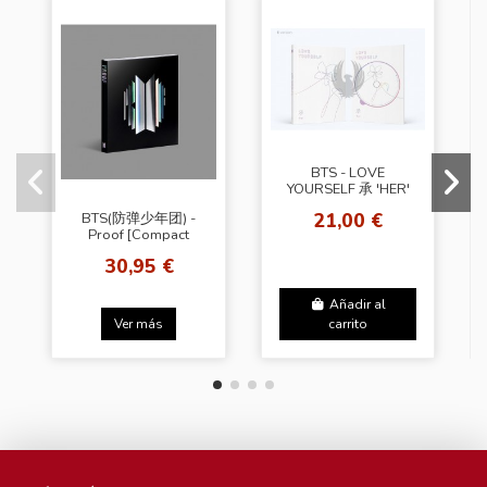
BTS - LOVE
YOURSELF 承 'HER'
[Random VER.]
21,00 €
BTS(防弹少年团) -
Proof [Compact
Edition]
30,95 €
Añadir al
Ver más
carrito