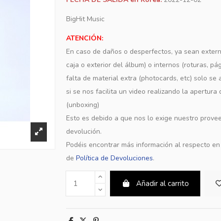
BigHit Music
ATENCIÓN:
En caso de daños o desperfectos, ya sean extern
caja o exterior del álbum) o internos (roturas, pá
falta de material extra (photocards, etc) solo s
si se nos facilita un video realizando la apertura
(unboxing)
Esto es debido a que nos lo exige nuestro provee
devolución.
Podéis encontrar más información al respecto e
de
Política de Devoluciones
.
Añadir al carrito