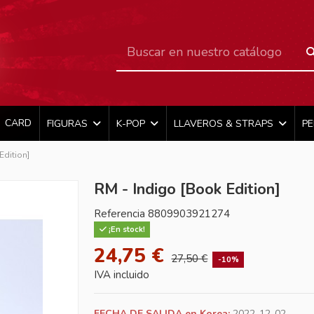
CARD
FIGURAS
K-POP
LLAVEROS & STRAPS
P
Edition]
RM - Indigo [Book Edition]
Referencia
8809903921274
¡En stock!
24,75 €
27,50 €
-10%
IVA incluido
FECHA DE SALIDA en Korea:
2022-12-02