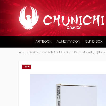
ARTBOOK
ALIMENTACION
BLIND BOX
Inicio
K-POP
K-POP MASCULINO
BTS
RM - Indigo [Book 
-10%