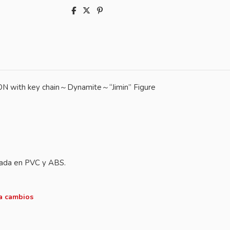
with key chain～Dynamite～“Jimin” Figure
icada en PVC y ABS.
 a cambios