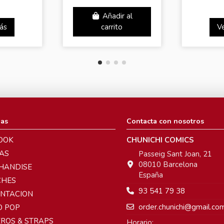
Añadir al
ás
carrito
V
ias
Contacta con nosotros
OOK
CHUNICHI COMICS
AS
Passeig Sant Joan, 21
08010 Barcelona
HANDISE
España
CHES
93 541 79 38
ENTACION
order.chunichi@gmail.co
O POP
ROS & STRAPS
Horario: