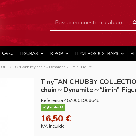
CARD
FIGURAS
K-POP
LLAVEROS & STRAPS
P
OLLECTION with key chain～Dynamite～“Jimin” Figure
TinyTAN CHUBBY COLLECTION
chain～Dynamite～“Jimin” Figu
Referencia
4570001968648
¡En stock!
16,50 €
IVA incluido