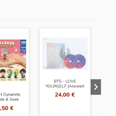
BTS - LOVE
YOURSELF [Answer]
24,00 €
N Dynamite
[L
ide & Seek
hope
ure (SET
T
,50 €
PLETO)
Edi
Ph