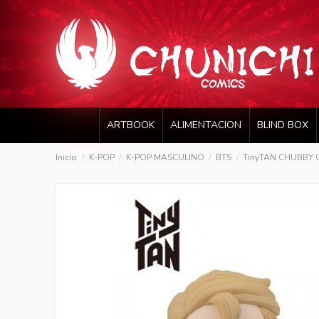
ARTBOOK
ALIMENTACION
BLIND BOX
Inicio
K-POP
K-POP MASCULINO
BTS
TinyTAN CHUBBY C