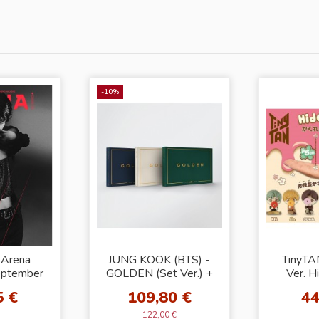
-10%
 Arena
JUNG KOOK (BTS) -
TinyTA
ptember
GOLDEN (Set Ver.) +
Ver. H
: BTS V]
Weverse Gift (WS)
Fig
5 €
109,80 €
44
COM
122,00 €