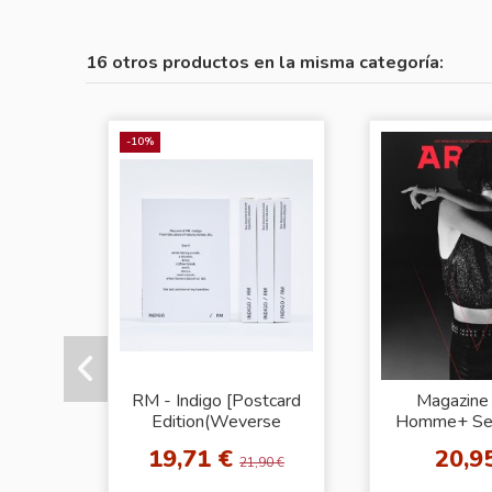
16 otros productos en la misma categoría:
-10%
RM - Indigo [Postcard
Magazine
Edition(Weverse
Homme+ Se
Albums ver.)]
2023 [Cover
19,71 €
20,9
21,90 €