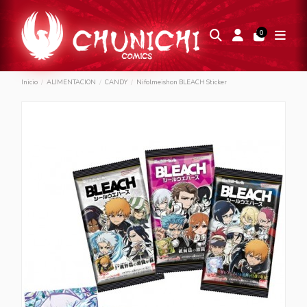
0
Inicio
ALIMENTACION
CANDY
Nifolmeishon BLEACH Sticker