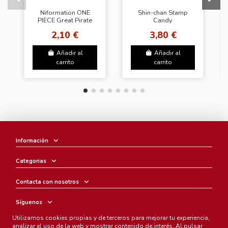
Niformation ONE
Shin-chan Stamp
PIECE Great Pirate
Candy
LOG.10 Sticker
2,10 €
3,80 €
Añadir al
Añadir al
carrito
carrito
Información
Categorias
Contacta con nosotros
Síguenos
Utilizamos cookies propias y de terceros para mejorar tu experiencia,
Boletín
analizar el uso de la web y mostrar contenido de interés. Al pulsar