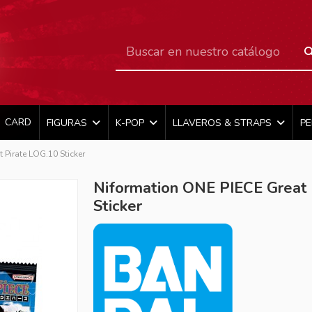
CARD
FIGURAS
K-POP
LLAVEROS & STRAPS
P
 Pirate LOG.10 Sticker
Niformation ONE PIECE Great 
Sticker