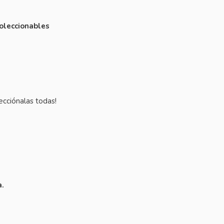
oleccionables
lecciónalas todas!
a.