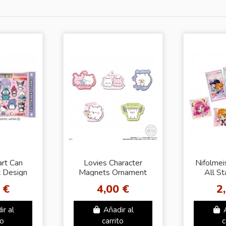
art Can
Lovies Character
Nifolmei
 Design
Magnets Ornament
All St
 €
4,00 €
2
ir al
Añadir al
to
carrito
c