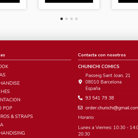
ias
Contacta con nosotros
OOK
CHUNICHI COMICS
AS
Passeig Sant Joan, 21
08010 Barcelona
HANDISE
España
CHES
93 541 79 38
ENTACION
order.chunichi@gmail.co
O POP
ROS & STRAPS
Horario:
A
Lunes a Viernes: 10:30 - 14:0
HANDISING
20:30