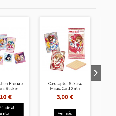
shon Precure
Cardcaptor Sakura:
ars Sticker
Magic Card 25th
BL
Anniversary
,10 €
3,00 €
Añadir al
arrito
Ver más