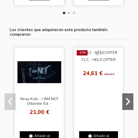
Los clientes que adquirieron este producto también
compraron:
-15%
CLC - HELICOPTER
24,61 €
28,95 €
Stray Kids - I AM NOT
(Standar Ed. -
Random Cover)
21,00 €
Añadir al
Añadir al