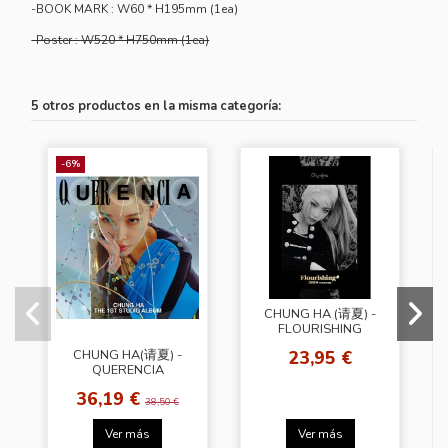
-BOOK MARK : W60 * H195mm (1ea)
-Poster : W520 * H750mm (1ea)
5 otros productos en la misma categoría:
-6%
CHUNG HA (请夏) -
FLOURISHING
23,95 €
CHUNG HA(请夏) -
QUERENCIA
36,19 €
38,50 €
Ver más
Ver más