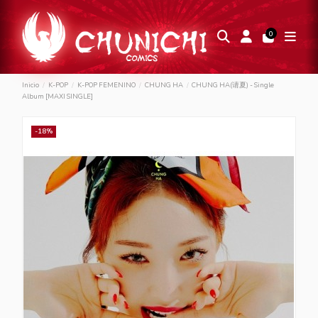
0
Inicio
K-POP
K-POP FEMENINO
CHUNG HA
CHUNG HA(请夏) - Single
Album [MAXI SINGLE]
-18%