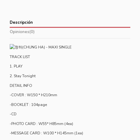
Descripción
Opiniones
(0)
TRACK LIST
1. PLAY
2. Stay Tonight
DETAIL INFO
-COVER : W150 * H210mm
-BOOKLET : 104page
-CD
-PHOTO CARD : W55* H85mm (4ea)
-MESSAGE CARD : W100 * H145mm (1ea)