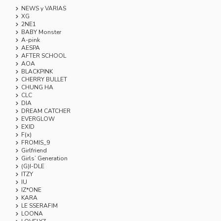
NEWS y VARIAS
XG
2NE1
BABY Monster
A-pink
AESPA
AFTER SCHOOL
AOA
BLACKPINK
CHERRY BULLET
CHUNG HA
CLC
DIA
DREAM CATCHER
EVERGLOW
EXID
F(x)
FROMIS_9
Girlfriend
Girls’ Generation
(G)I-DLE
ITZY
IU
IZ*ONE
KARA
LE SSERAFIM
LOONA