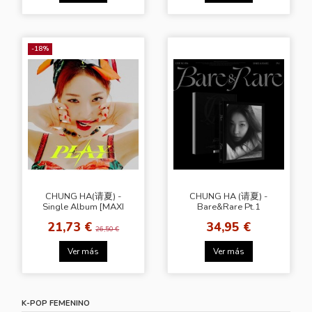
-18%
CHUNG HA(请夏) -
CHUNG HA (请夏) -
Single Album [MAXI
Bare&Rare Pt.1
SINGLE]
21,73 €
34,95 €
26,50 €
Ver más
Ver más
K-POP FEMENINO