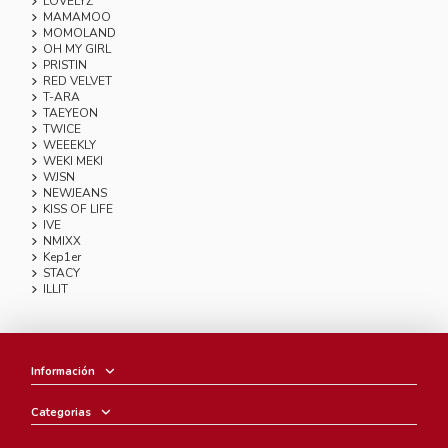
LOVELYZ
MAMAMOO
MOMOLAND
OH MY GIRL
PRISTIN
RED VELVET
T-ARA
TAEYEON
TWICE
WEEEKLY
WEKI MEKI
WJSN
NEWJEANS
KISS OF LIFE
IVE
NMIXX
Kep1er
STACY
ILLIT
Información
Categorias