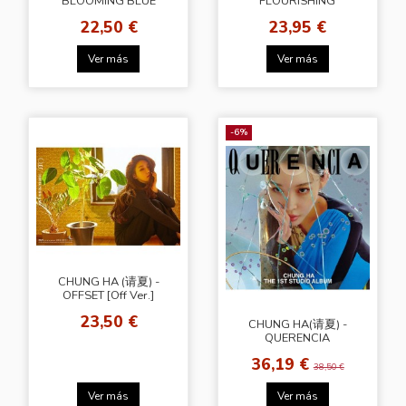
BLOOMING BLUE
FLOURISHING
22,50 €
23,95 €
Ver más
Ver más
-6%
CHUNG HA (请夏) -
OFFSET [Off Ver.]
23,50 €
CHUNG HA(请夏) -
QUERENCIA
36,19 €
38,50 €
Ver más
Ver más