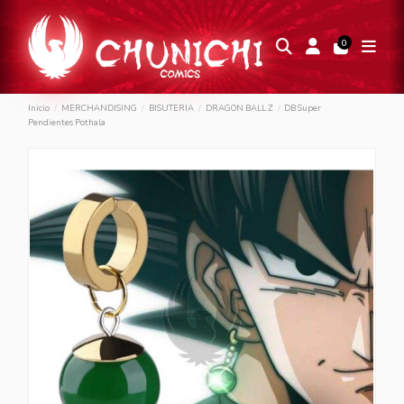
0
Inicio
MERCHANDISING
BISUTERIA
DRAGON BALL Z
DB Super
Pendientes Pothala