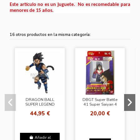
Este artículo no es un juguete. No es recomedable para
menores de 15 años.
16 otros productos en la misma categoría:
DRAGON BALL
DBGT Super Battle
SUPER LEGEND
41 Super Saiyan 4
BATTLE FIGURE -
Vegeta
44,95 €
20,00 €
SHALLOT
Añadir al