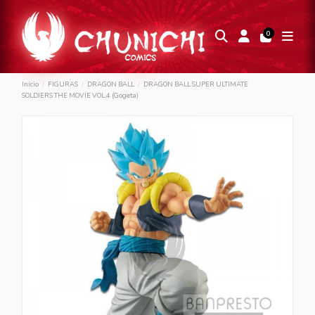
0
Inicio
FIGURAS
DRAGON BALL
DRAGON BALL SUPER ULTIMATE
SOLDIERS THE MOVIE VOL.4 (Gogeta)