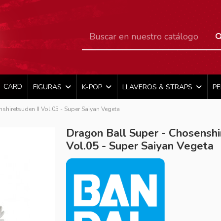
CARD
FIGURAS
K-POP
LLAVEROS & STRAPS
P
shiretsuden II Vol.05 - Super Saiyan Vegeta
Dragon Ball Super - Chosenshi
Vol.05 - Super Saiyan Vegeta