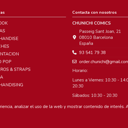
ias
Contacta con nosotros
OOK
CHUNICHI COMICS
AS
Passeig Sant Joan, 21
08010 Barcelona
HANDISE
España
CHES
93 541 79 38
ENTACION
order.chunichi@gmail.co
O POP
ROS & STRAPS
Horario:
A
Lunes a Viernes: 10:30 - 14:0
HANDISING
20:30
Sábados: 10:30 - 20:30
Domingos: Cerrado
iencia, analizar el uso de la web y mostrar contenido de interés. A