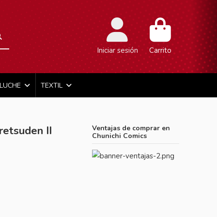
Iniciar sesión
Carrito
ELUCHE
TEXTIL
retsuden II
Ventajas de comprar en
Chunichi Comics