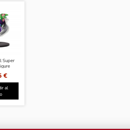
l Super
Figure
5 €
ir al
to