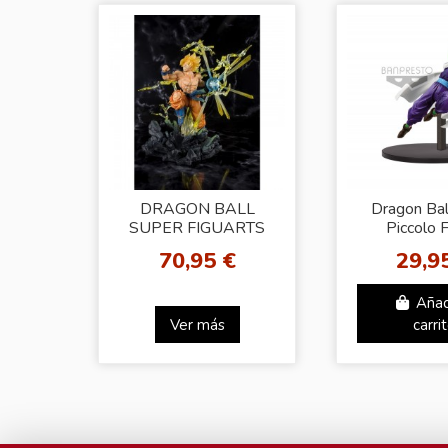
DRAGON BALL
Dragon Bal
SUPER FIGUARTS
Piccolo 
ZERO 1 SUPER
70,95 €
29,9
SAIYAN SON GOKU
THE BURNING
Añad
BATTLES
Ver más
carri