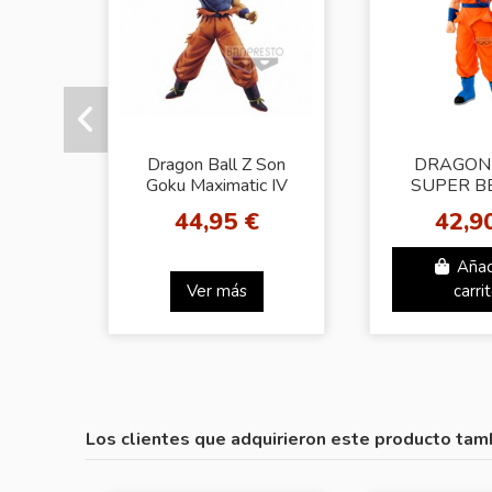
Dragon Ball Z Son
DRAGON
Goku Maximatic IV
SUPER B
Grandist
44,95 €
42,9
GOKU-Ⅳ(A
SAIYAN SO
Añad
Ver más
carri
Los clientes que adquirieron este producto tam