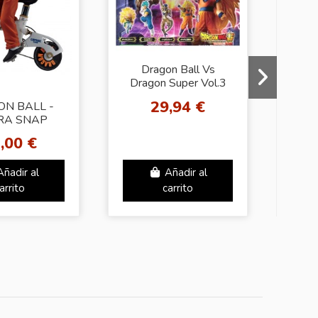
Dragon Ball Vs
Dragon Super Vol.3
29,94 €
N BALL -
DR
RA SNAP
CTION SON
,00 €
OHAN
Añadir al
Añadir al
arrito
carrito