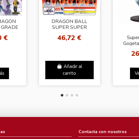
RAGON
DRAGON BALL
H GRADE
SUPER SUPER
ZER [Set
DRAGON BALL
0 €
46,72 €
Super
to]
HEROES SKILL
Gogeta
FIGURE VOL.2
Goku F
26
Dragon
Añadir al
ás
carrito
V
ias
Contacta con nosotros