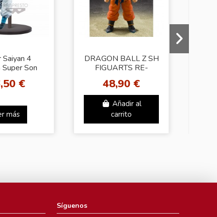
 Saiyan 4
DRAGON BALL Z SH
D
 Super Son
FIGUARTS RE-
SUP
es!! vol.11
ISSUE KRILLIN
T
,50 €
48,90 €
 Ball Super
EARTH S
STRONGEST MAN
Añadir al
er más
carrito
Síguenos