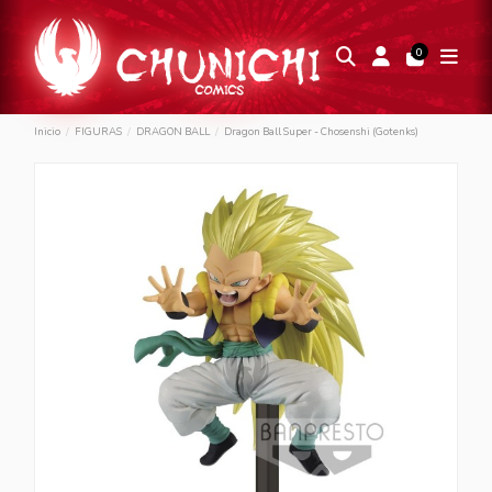
0
Inicio
FIGURAS
DRAGON BALL
Dragon Ball Super - Chosenshi (Gotenks)