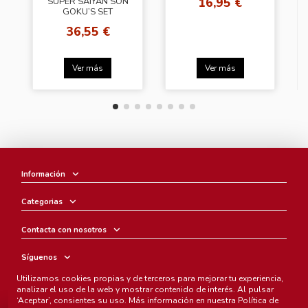
16,95 €
SUPER SAIYAN SON
GOKU’S SET
TELEPORT
36,55 €
KAMEHAMEHA VER.
DRAGON BALL
EFFECT PARTS SH
FIGUARTS
Ver más
Ver más
Información
Categorias
Contacta con nosotros
Síguenos
Utilizamos cookies propias y de terceros para mejorar tu experiencia,
Boletín
analizar el uso de la web y mostrar contenido de interés. Al pulsar
‘Aceptar’, consientes su uso. Más información en nuestra
Política de