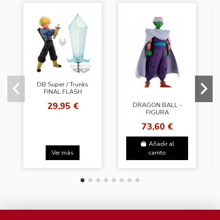
DB Super / Trunks
FINAL FLASH
29,95 €
DRAGON BALL -
FIGURA
ICHIBANSHO
73,60 €
MASTERLISE
PICCOLO
Añadir al
Ver más
carrito