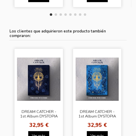
Los clientes que adquirieron este producto también
compraron:
DREAM CATCHER -
DREAM CATCHER -
1st Album DYSTOPIA
1st Album DYSTOPIA
: THE TREE OF
: THE TREE OF
32,95 €
32,95 €
LANGUAGE [L Ver.]
LANGUAGE [V Ver.]
Ver más
Ver más