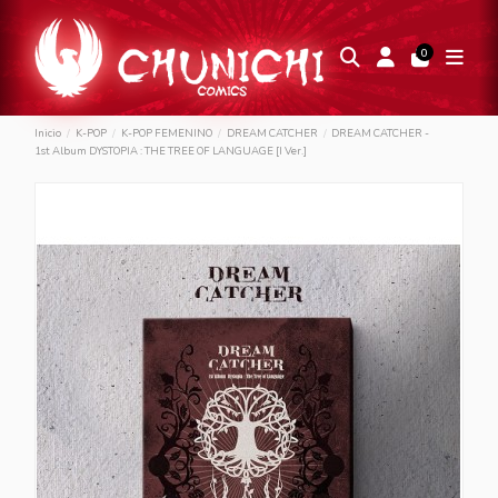
0
Inicio
K-POP
K-POP FEMENINO
DREAM CATCHER
DREAM CATCHER -
1st Album DYSTOPIA : THE TREE OF LANGUAGE [I Ver.]