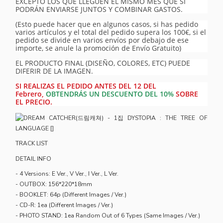
EXCEPTO LOS QUE LLEGUEN EL MISMO MES QUE SI
PODRÁN ENVIARSE JUNTOS Y COMBINAR GASTOS.
(Esto puede hacer que en algunos casos, si has pedido
varios artículos y el total del pedido supera los 100€, si el
pedido se divide en varios envíos por debajo de ese
importe, se anule la promoción de Envío Gratuito)
EL PRODUCTO FINAL (DISEÑO, COLORES, ETC) PUEDE
DIFERIR DE LA IMAGEN.
SI REALIZAS EL PEDIDO ANTES DEL 12 DEL
Febrero,
OBTENDRÁS UN DESCUENTO DEL 10%
SOBRE
EL PRECIO.
TRACK LIST
DETAIL INFO
- 4 Versions: E Ver., V Ver., I Ver., L Ver.
- OUTBOX: 156*220*18mm
- BOOKLET: 64p (Different Images / Ver.)
- CD-R: 1ea (Different Images / Ver.)
- PHOTO STAND: 1ea Random Out of 6 Types (Same Images / Ver.)