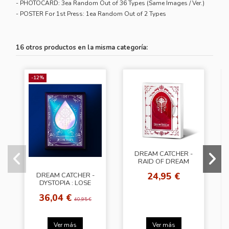
- PHOTOCARD: 3ea Random Out of 36 Types (Same Images / Ver.)
- POSTER For 1st Press: 1ea Random Out of 2 Types
16 otros productos en la misma categoría:
-12%
DREAM CATCHER -
RAID OF DREAM
[Normal Edition]
24,95 €
DREAM CATCHER -
DYSTOPIA : LOSE
MYSELF [Limited
36,04 €
Edition]
40,95 €
Ver más
Ver más