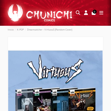
0
Inicio
K-POP
Dreamcatcher - VirtuouS [Random Cover]