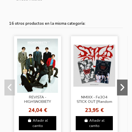
16 otros productos en la misma categoría:
REVISTA -
NMIXX - Fe3O4
HIGHSNOBIETY
STICK OUT [Random
JAPAN - ISSUE13 -
Cover]
24,04 €
23,95 €
ENHYPEN
Añadir al
Añadir al
carrito
carrito