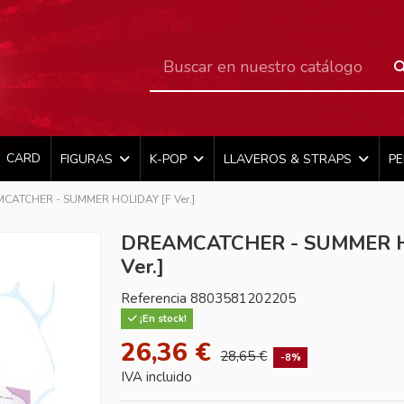
CARD
FIGURAS
K-POP
LLAVEROS & STRAPS
P
CATCHER - SUMMER HOLIDAY [F Ver.]
DREAMCATCHER - SUMMER H
Ver.]
Referencia
8803581202205
¡En stock!
26,36 €
28,65 €
-8%
IVA incluido