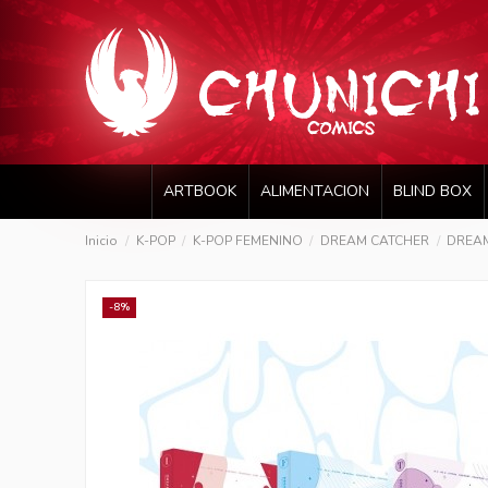
ARTBOOK
ALIMENTACION
BLIND BOX
Inicio
K-POP
K-POP FEMENINO
DREAM CATCHER
DREAM
-8%