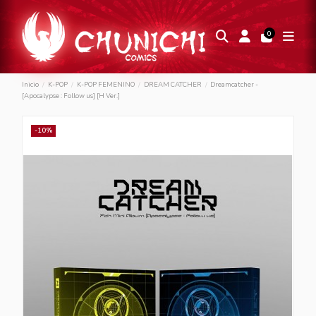
0
Inicio
K-POP
K-POP FEMENINO
DREAM CATCHER
Dreamcatcher -
[Apocalypse : Follow us] [H Ver.]
-10%