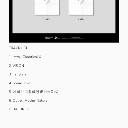
TRACK LIST
1. Intro : Chaotical X
2. VISION
3. Fairytale
4. Some Love
5. 이 비가 그칠 때면 (Rainy Day)
6. Outro : Mother Nature
DETAIL INFO