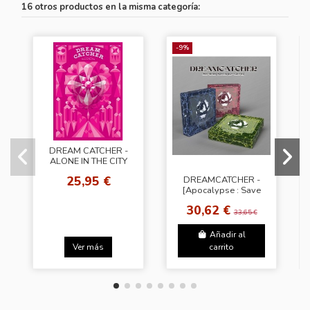
16 otros productos en la misma categoría:
-9%
DREAM CATCHER -
ALONE IN THE CITY
[Light Ver.]
25,95 €
DREAMCATCHER -
[Apocalypse : Save
us] [Random Ver.]
30,62 €
33,65 €
Añadir al
Ver más
carrito