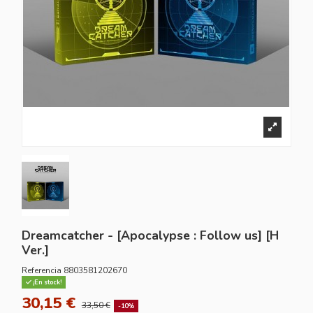
Dreamcatcher - [Apocalypse : Follow us] [H
Ver.]
Referencia
8803581202670
¡En stock!
30,15 €
33,50 €
-10%