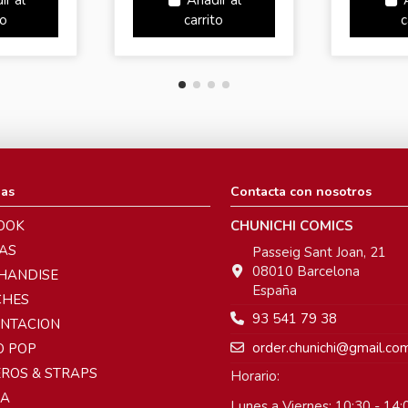
ir al
Añadir al
to
carrito
c
ias
Contacta con nosotros
OOK
CHUNICHI COMICS
AS
Passeig Sant Joan, 21
08010 Barcelona
HANDISE
España
CHES
93 541 79 38
ENTACION
order.chunichi@gmail.co
O POP
ROS & STRAPS
Horario:
A
Lunes a Viernes: 10:30 - 14:0