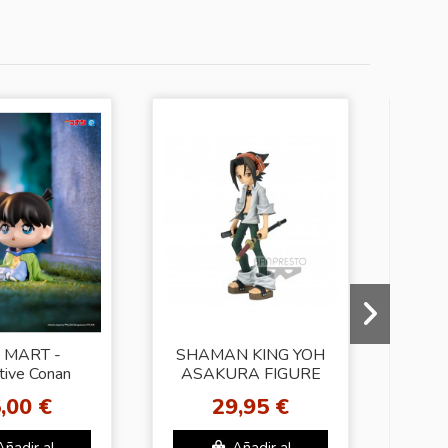
NOVED
 MART -
SHAMAN KING YOH
tive Conan
ASAKURA FIGURE
Adve
val Series
Bloo
,00 €
29,95 €
igures