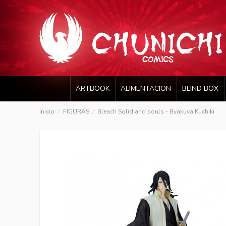
ARTBOOK
ALIMENTACION
BLIND BOX
Inicio
FIGURAS
Bleach Solid and souls - Byakuya Kuchiki