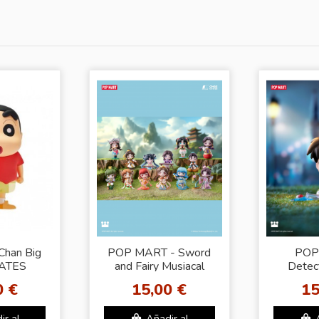
Chan Big
POP MART - Sword
POP
ATES
and Fairy Musiacal
Detec
 Nohara]
Instrument Figure
Carni
0 €
15,00 €
15
Series
F