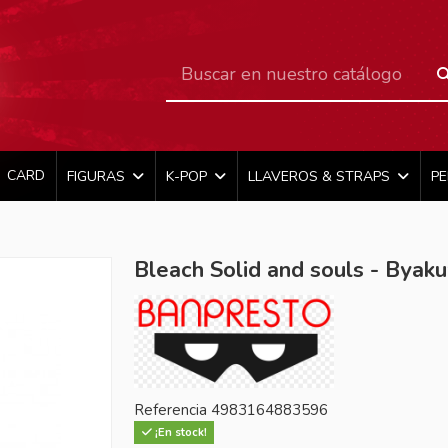
CARD
FIGURAS
K-POP
LLAVEROS & STRAPS
P
Bleach Solid and souls - Byaku
Referencia
4983164883596
¡En stock!