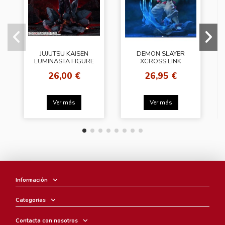
JUJUTSU KAISEN
DEMON SLAYER
LUMINASTA FIGURE
XCROSS LINK
[Yuji Itadori ]
FIGURE [Akaza]
26,00 €
26,95 €
Ver más
Ver más
Información
Categorias
Contacta con nosotros