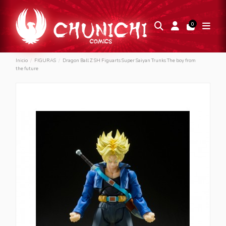
0
Inicio
FIGURAS
Dragon Ball Z SH Figuarts Super Saiyan Trunks The boy from
the future