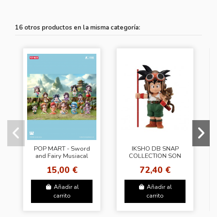
16 otros productos en la misma categoría:
POP MART - Sword
IKSHO DB SNAP
and Fairy Musiacal
COLLECTION SON
Instrument Figure
GOKU -CHILHOOD-
15,00 €
72,40 €
Series
Añadir al
Añadir al
carrito
carrito